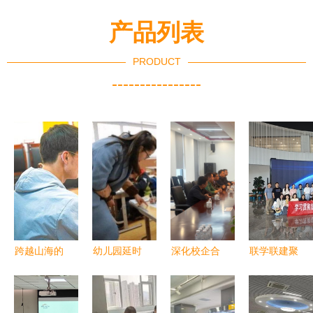
产品列表
PRODUCT
----------------
跨越山海的
幼儿园延时
深化校企合
联学联建聚
教育连线
服务正式推
作，拓展育
合力，服务
——平顶山
行，家长喜
人空间——
育人谱新篇