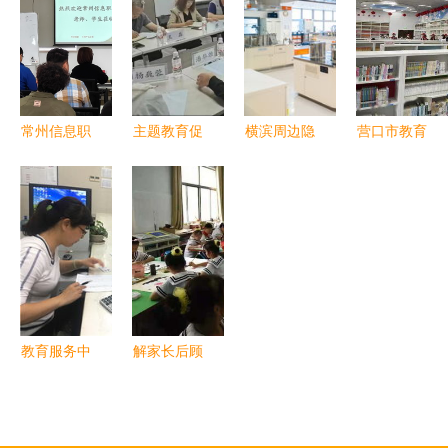
华文教育志
出望外，教
陈钱校长率
——南京大
愿服务者为
育部门详解
队赴格力电
学地学四院
海外华人上
惠民新举措
器(珠海金
行政党支部
网课的故事
湾)公司开
开展学习贯
展访企拓岗
彻新发展理
常州信息职
主题教育促
横滨周边隐
营口市教育
活动
念实践教学
业技术学
发展，访企
藏瑰宝 探
系统 学雷
活动
院“工匠特
拓岗搭桥梁
索超越地标
锋志愿服务
色班”学子
——学校领
的小众教育
蔚然成风，
走进企业园
导深入人力
与文化之旅
教育服务绽
区 沉浸式
资源服务企
放时代光彩
体验“硬
业推动高质
核”企业魅
量就业
教育服务中
解家长后顾
力，探索教
心顺利完成
之忧，做教
育服务新路
2017届毕
育优质服务
径
业生教材代
——单县实