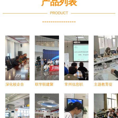
产品列表
PRODUCT
----------------
深化校企合
联学联建聚
常州信息职
主题教育促
作，拓展育
合力，服务
业技术学
发展，访企
人空间——
育人谱新篇
院“工匠特
拓岗搭桥梁
陈钱校长率
——南京大
色班”学子
——学校领
队赴格力电
学地学四院
走进企业园
导深入人力