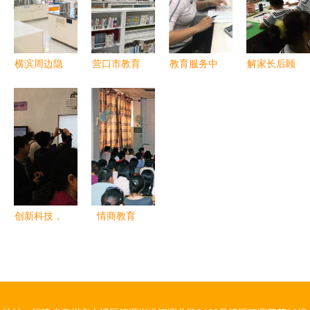
器(珠海金
行政党支部
区 沉浸式
资源服务企
湾)公司开
开展学习贯
体验“硬
业推动高质
展访企拓岗
彻新发展理
核”企业魅
量就业
横滨周边隐
营口市教育
教育服务中
解家长后顾
活动
念实践教学
力，探索教
藏瑰宝 探
系统 学雷
心顺利完成
之忧，做教
活动
育服务新路
索超越地标
锋志愿服务
2017届毕
育优质服务
径
的小众教育
蔚然成风，
业生教材代
——单县实
与文化之旅
教育服务绽
管费退费工
验小学暑期
放时代光彩
作
免费托管服
务走在全国
前列
创新科技，
情商教育
服务教育
远程教育特
明基亮相教
色服务新亮
育装备展，
点
深化全场景