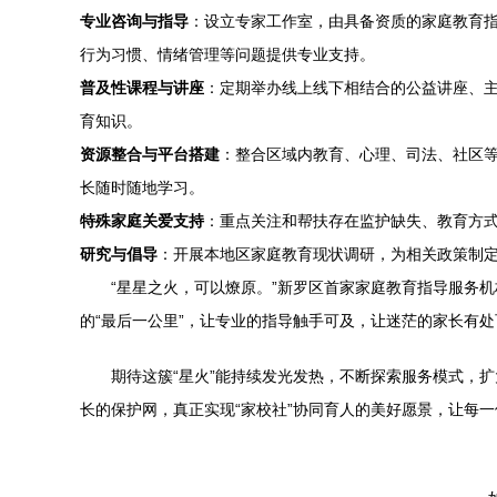
专业咨询与指导
：设立专家工作室，由具备资质的家庭教育
行为习惯、情绪管理等问题提供专业支持。
普及性课程与讲座
：定期举办线上线下相结合的公益讲座、
育知识。
资源整合与平台搭建
：整合区域内教育、心理、司法、社区
长随时随地学习。
特殊家庭关爱支持
：重点关注和帮扶存在监护缺失、教育方
研究与倡导
：开展本地区家庭教育现状调研，为相关政策制
“星星之火，可以燎原。”新罗区首家家庭教育指导服务
的“最后一公里”，让专业的指导触手可及，让迷茫的家长有
期待这簇“星火”能持续发光发热，不断探索服务模式，
长的保护网，真正实现“家校社”协同育人的美好愿景，让每