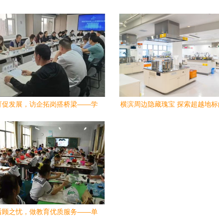
，教育部门详解惠民新举措
长率队赴格力电器(珠海金湾)公
企拓岗活动
育促发展，访企拓岗搭桥梁——学
横滨周边隐藏瑰宝 探索超越地
深入人力资源服务企业推动高质量
育与文化之旅
就业
后顾之忧，做教育优质服务——单