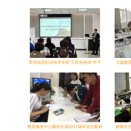
志愿服务者为海外华人上网课的故事
外
常州信息职业技术学院“工匠特色班”学子
主题教
走进企业园区 沉浸式体验“硬核”企业魅
校领导
力，探索教育服务新路径
教育服务中心顺利完成2017届毕业生教材
解家长