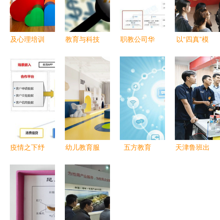
及心理培训
教育与科技
职教公司华
以“四真”模
课程研发推
的未来 好
晟经世获国
式驱动双创
广的培训机
未来亮相
新文化2.91
教育改革，
构,对外提
2020年服
亿元战投，
深职大交出
供心理服务
贸会，展示
李永新间接
亮眼成绩单
(包括心理
教育服务新
参股推动教
咨询
产品
育服务升级
疫情之下纾
幼儿教育服
五方教育
天津鲁班出
困解难 宇
务的核心价
IPO 教育信
海 职教闪
信科技“复
值与实践路
息化驱动教
亮全球教育
工贷”精准
径
育创新，赋
服务新旗帜
助力企业经
能教育服务