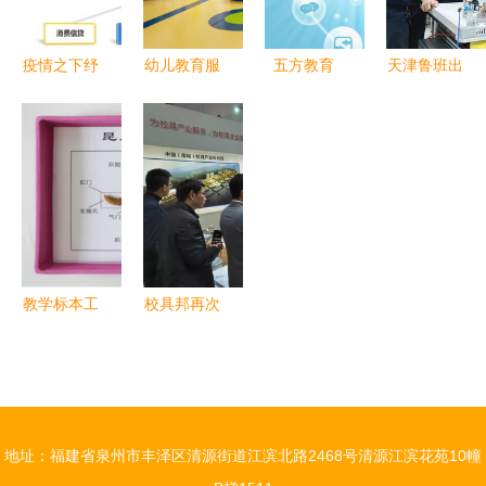
咨询
产品
育服务升级
疫情之下纾
幼儿教育服
五方教育
天津鲁班出
困解难 宇
务的核心价
IPO 教育信
海 职教闪
信科技“复
值与实践路
息化驱动教
亮全球教育
工贷”精准
径
育创新，赋
服务新旗帜
助力企业经
能教育服务
营周转与教
高质量发展
育行业恢复
教学标本工
校具邦再次
厂走进课堂
亮相教育装
从静态展览
备展，第一
到动态教育
枪科技CEO
服务
杨志军畅谈
地址：福建省泉州市丰泽区清源街道江滨北路2468号清源江滨花苑10幢
教育服务新