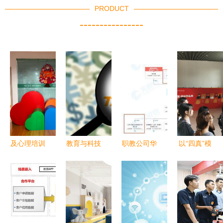
PRODUCT
----------------
及心理培训
教育与科技
职教公司华
以“四真”模
课程研发推
的未来 好
晟经世获国
式驱动双创
广的培训机
未来亮相
新文化2.91
教育改革，
构,对外提
2020年服
亿元战投，
深职大交出
供心理服务
贸会，展示
李永新间接
亮眼成绩单
(包括心理
教育服务新
参股推动教