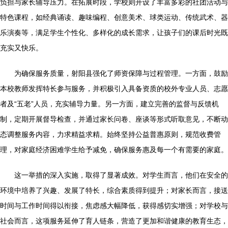
负担与家长辅导压力。在拓展时段，学校则开设了丰富多彩的社团活动与
特色课程，如经典诵读、趣味编程、创意美术、球类运动、传统武术、器
乐演奏等，满足学生个性化、多样化的成长需求，让孩子们的课后时光既
充实又快乐。
为确保服务质量，射阳县强化了师资保障与过程管理。一方面，鼓励
本校教师发挥特长参与服务，并积极引入具备资质的校外专业人员、志愿
者及“五老”人员，充实辅导力量。另一方面，建立完善的监督与反馈机
制，定期开展督导检查，并通过家长问卷、座谈等形式听取意见，不断动
态调整服务内容，力求精益求精。始终坚持公益普惠原则，规范收费管
理，对家庭经济困难学生给予减免，确保服务惠及每一个有需要的家庭。
这一举措的深入实施，取得了显著成效。对学生而言，他们在安全的
环境中培养了兴趣、发展了特长，综合素质得到提升；对家长而言，接送
时间与工作时间得以衔接，焦虑感大幅降低，获得感切实增强；对学校与
社会而言，这项服务延伸了育人链条，营造了更加和谐健康的教育生态，