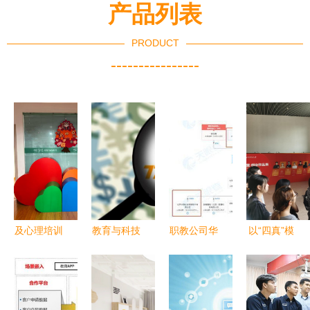
产品列表
PRODUCT
----------------
及心理培训
教育与科技
职教公司华
以“四真”模
课程研发推
的未来 好
晟经世获国
式驱动双创
广的培训机
未来亮相
新文化2.91
教育改革，
构,对外提
2020年服
亿元战投，
深职大交出