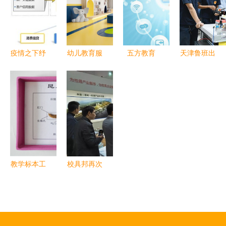
供心理服务
贸会，展示
李永新间接
亮眼成绩单
(包括心理
教育服务新
参股推动教
咨询
产品
育服务升级
疫情之下纾
幼儿教育服
五方教育
天津鲁班出
困解难 宇
务的核心价
IPO 教育信
海 职教闪
信科技“复
值与实践路
息化驱动教
亮全球教育
工贷”精准
径
育创新，赋
服务新旗帜
助力企业经
能教育服务
营周转与教
高质量发展
育行业恢复
教学标本工
校具邦再次
厂走进课堂
亮相教育装
从静态展览
备展，第一
到动态教育
枪科技CEO
服务
杨志军畅谈