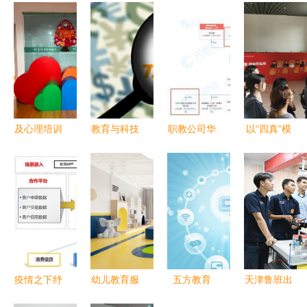
及心理培训
教育与科技
职教公司华
以“四真”模
课程研发推
的未来 好
晟经世获国
式驱动双创
广的培训机
未来亮相
新文化2.91
教育改革，
构,对外提
2020年服
亿元战投，
深职大交出
供心理服务
贸会，展示
李永新间接
亮眼成绩单
(包括心理
教育服务新
参股推动教
咨询
产品
育服务升级
疫情之下纾
幼儿教育服
五方教育
天津鲁班出
困解难 宇
务的核心价
IPO 教育信
海 职教闪