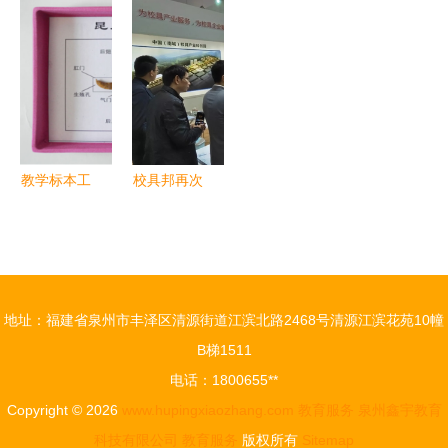
信科技“复
值与实践路
息化驱动教
亮全球教育
工贷”精准
径
育创新，赋
服务新旗帜
助力企业经
能教育服务
营周转与教
高质量发展
育行业恢复
教学标本工
校具邦再次
厂走进课堂
亮相教育装
从静态展览
备展，第一
到动态教育
枪科技CEO
服务
杨志军畅谈
地址：福建省泉州市丰泽区清源街道江滨北路2468号清源江滨花苑10幢
教育服务新
B梯1511
未来
电话：1800655**
Copyright © 2026
www.hupingxiaozhang.com
教育服务
泉州鑫宇教育
科技有限公司
教育服务
版权所有
Sitemap