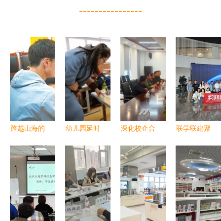
----------------
跨越山海的
幼儿园延时
深化校企合
联学联建聚
教育连线
服务正式推
作，拓展育
合力，服务
——平顶山
行，家长喜
人空间——
育人谱新篇
华文教育志
出望外，教
陈钱校长率
——南京大
愿服务者为
育部门详解
队赴格力电
学地学四院
海外华人上
惠民新举措
器(珠海金
行政党支部
网课的故事
湾)公司开
开展学习贯