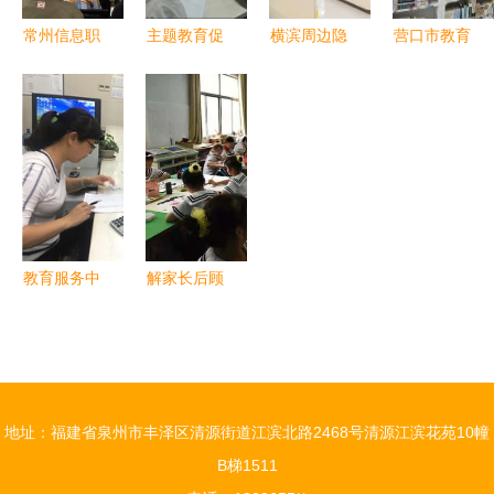
展访企拓岗
彻新发展理
常州信息职
主题教育促
横滨周边隐
营口市教育
活动
念实践教学
业技术学
发展，访企
藏瑰宝 探
系统 学雷
活动
院“工匠特
拓岗搭桥梁
索超越地标
锋志愿服务
色班”学子
——学校领
的小众教育
蔚然成风，
走进企业园
导深入人力
与文化之旅
教育服务绽
区 沉浸式
资源服务企
放时代光彩
体验“硬
业推动高质
核”企业魅
量就业
教育服务中
解家长后顾
力，探索教
心顺利完成
之忧，做教
育服务新路
2017届毕
育优质服务
径
业生教材代
——单县实
管费退费工
验小学暑期
地址：福建省泉州市丰泽区清源街道江滨北路2468号清源江滨花苑10幢
作
免费托管服
B梯1511
务走在全国